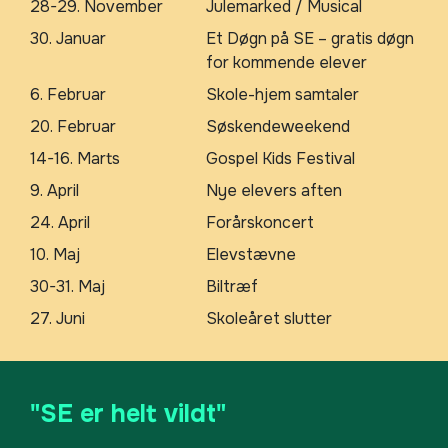
28-29. November
Julemarked / Musical
30. Januar
Et Døgn på SE – gratis døgn
for kommende elever
6. Februar
Skole-hjem samtaler
20. Februar
Søskendeweekend
14-16. Marts
Gospel Kids Festival
9. April
Nye elevers aften
24. April
Forårskoncert
10. Maj
Elevstævne
30-31. Maj
Biltræf
27. Juni
Skoleåret slutter
"SE er helt vildt"