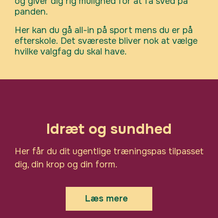
og giver dig rig mulighed for at få sved på
panden.
Her kan du gå all-in på sport mens du er på
efterskole. Det sværeste bliver nok at vælge
hvilke valgfag du skal have.
Vi vil arbejde med styrketræning og
konditionstræning, men uanset om du
gerne vil opnå bedre kondition, større
Idræt og sundhed
muskler eller et andet specifikt mål, vil
vi sammen lave en træningsplan, som
Her får du dit ugentlige træningspas tilpasset
gerne skulle føre dig til målet. For at du
dig, din krop og din form.
får noget ud af faget, er det vigtigt, at
du har interesse for træning, og du har
en vilje til at gennemføre din planlagte
Læs mere
træning.