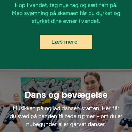
Svømmehal og har de perfekte rammer
Hop i vandet, tag nye tag og sæt fart på.
for undervisningen. Faget består både
Med svømning på skemaet får du dyrket og
af øvelser, selvtræning, hygge og
styrket dine evner i vandet.
masser af vandpjaskeri.
Luk
Læs mere
Dette valgfag er for alle, der kan lide
at bevæge sig til musik - uanset om
man en garvet stepdanser eller
Dans og bevægelse
nybegynder. Vi skal se på, hvordan en
dans er bygget op, lære hvordan man
Musikken på og lad dansen starten. Her får
kan udtrykke sig gennem bevægelse
du sved på panden til fede rytmer – om du er
og øge vores kropsbevidsthed og
nybegynder eller garvet danser.
kontrol. Vi skal lære andres