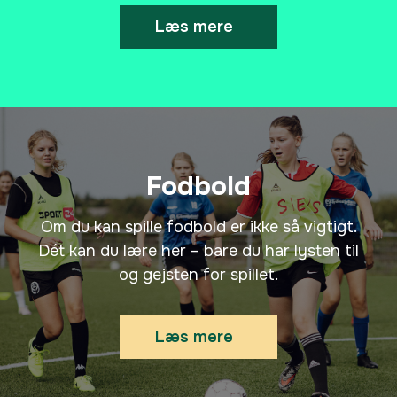
Luk
Læs mere
Der vil være skudtræning, småspil og
øvelser, som fremmer spilforståelsen.
Fodbold
Vi deltager i turneringer i JBU-regi og
selvfølgelig også mod andre
Om du kan spille fodbold er ikke så vigtigt.
efterskoler til stævner. I vinterhalvåret
Dét kan du lære her – bare du har lysten til
foregår træningen næsten altid
og gejsten for spillet.
indendørs, hvor vi målbevidst arbejder
frem mod et af årets højdepunkter: DM
i indefodbold.
Læs mere
Luk