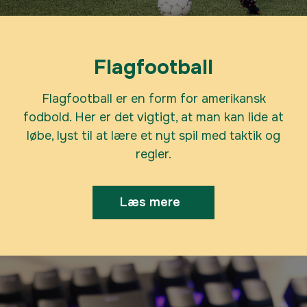
Du er med til at udvikle spillet og lægge
Flagfootball
strategier for, hvordan spillet skal
spilles. Alle kan være med, både piger
Flagfootball er en form for amerikansk
og drenge. Vi vil være udenfor hele
fodbold. Her er det vigtigt, at man kan lide at
året, så du skal ikke være sart. Hvis du
løbe, lyst til at lære et nyt spil med taktik og
kan lide at blive beskidt og ikke er
regler.
bange for jord under neglene, så er
Flagfootball lige noget for dig.
Læs mere
Luk