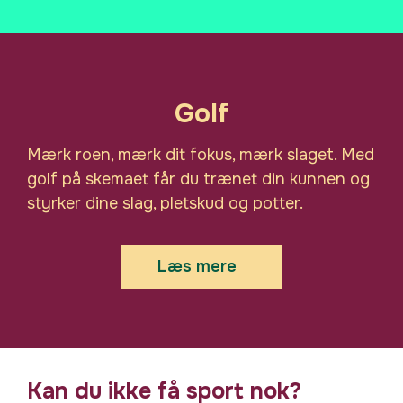
Lige i "baghaven" til efterskolen ligger
den lokale golfklub. Sammen med dem
Golf
udbyder vi dette valgfag, hvor de
stiller professionelle instruktører til
Mærk roen, mærk dit fokus, mærk slaget. Med
rådighed. Uanset niveau vil du udvikle
golf på skemaet får du trænet din kunnen og
dig.
styrker dine slag, pletskud og potter.
Der vil være en lille form for
brugerbetaling - men så vil du også
kunne bruge golfbanen i fritiden.
Læs mere
Luk
Kan du ikke få sport nok?